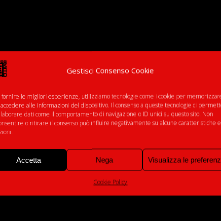
Gestisci Consenso Cookie
BY
 fornire le migliori esperienze, utilizziamo tecnologie come i cookie per memorizzar
RELEASE DATE:
 accedere alle informazioni del dispositivo. Il consenso a queste tecnologie ci permet
elaborare dati come il comportamento di navigazione o ID unici su questo sito. Non
onsentire o ritirare il consenso può influire negativamente su alcune caratteristiche e
zioni.
Accetta
Nega
Visualizza le preferen
Cookie Policy